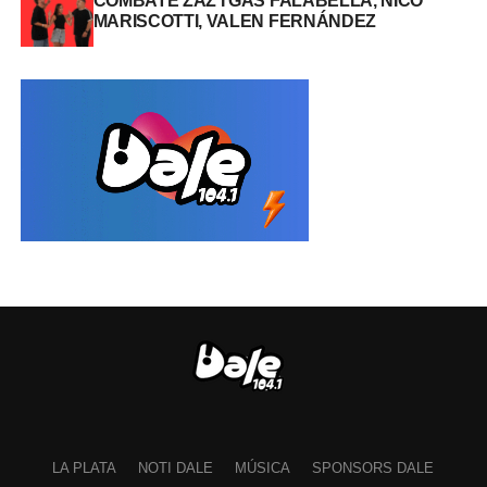
COMBATE ZAZ I GAS FALABELLA, NICO
MARISCOTTI, VALEN FERNÁNDEZ
LA PLATA
NOTI DALE
MÚSICA
SPONSORS DALE